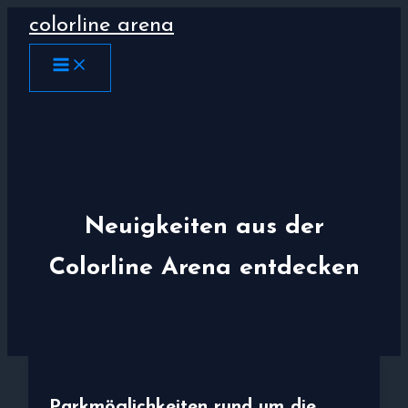
Zum
colorline arena
Inhalt
springen
MAIN
MENU
Neuigkeiten aus der
Colorline Arena entdecken
Parkmöglichkeiten rund um die